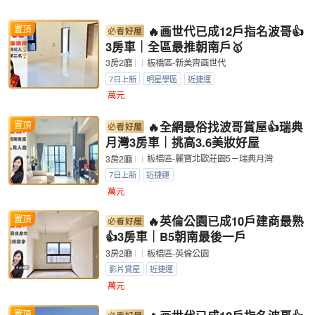
置頂
🔥画世代已成12戶指名波哥👍
3房車｜全區最推朝南戶🥇
板橋區-新美齊画世代
3房2廳
7日上新
明星學區
近捷運
萬元
置頂
🔥全網最俗找波哥賞屋👍瑞典
月灣3房車｜挑高3.6美妝好屋
板橋區-麗寶北歐莊園5－瑞典月灣
3房2廳
7日上新
近捷運
萬元
置頂
🔥英倫公園已成10戶建商最熟
👍3房車｜B5朝南最後一戶
板橋區-英倫公園
3房2廳
影片賞屋
近捷運
萬元
置頂