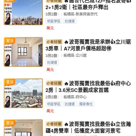
🔥画世代已成12戶指名波哥👍
2+1房2衛｜社區最夯戶釋出
板橋區-新美齊画世代
3房2廳
明星學區
近捷運
萬元
置頂
🔥波哥獨賣我是承辦👍立川琚
3房車｜A7河景戶價格超甜🉐
板橋區-立川琚
3房2廳
近捷運
萬元
置頂
🔥波哥獨賣找我最俗👍府中心
2房｜3.6米SC景觀成家首選
板橋區-府中心
2房2廳
明星學區
近捷運
獨家專任
萬元
置頂
🔥波哥獨賣找我最俗👍立信瀚
疆4房雙車｜低檯度大面窗河景宅