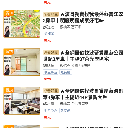
萬元
置頂
🔥波哥獨賣找我最俗👍富江翠
2房車｜明廳明房成家好宅🏡
板橋區-富江翠
2房2廳
近捷運
萬元
置頂
🔥全網最俗找波哥賞屋👍公園
世紀3房車｜主陽37莒光學區宅
板橋區-公園世紀B區
3房2廳
明星學區
近捷運
萬元
置頂
🔥全網最俗找波哥賞屋👍溫哥
華4房車｜主陽近44P景觀大戶
板橋區-台北溫哥華
4房2廳
明星學區
近捷運
萬元