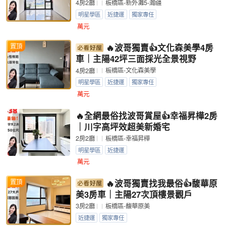
板橋區-新外灘5-瀚疆
4房2廳
明星學區
近捷運
獨家專任
萬元
置頂
🔥波哥獨賣👍文化森美學4房
車｜主陽42坪三面採光全景視野
板橋區-文化森美學
4房2廳
明星學區
近捷運
獨家專任
萬元
🔥全網最俗找波哥賞屋👍幸福昇樺2房
｜川字高坪效超美新婚宅
板橋區-幸福昇樺
2房2廳
明星學區
近捷運
萬元
置頂
🔥波哥獨賣找我最俗👍馥華原
美3房車｜主陽27次頂樓景觀戶
板橋區-馥華原美
3房2廳
近捷運
獨家專任