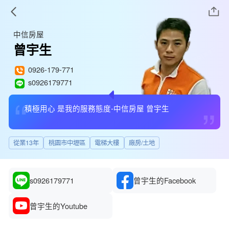
中信房屋
曾宇生
0926-179-771
s0926179771
“
”
積極用心 是我的服務態度-中信房屋 曾宇生
從業13年
桃園市中壢區
電梯大樓
廠房/土地
s0926179771
曾宇生的Facebook
曾宇生的Youtube